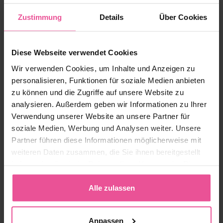
Zustimmung
Details
Über Cookies
Diese Webseite verwendet Cookies
Wir verwenden Cookies, um Inhalte und Anzeigen zu
personalisieren, Funktionen für soziale Medien anbieten
zu können und die Zugriffe auf unsere Website zu
analysieren. Außerdem geben wir Informationen zu Ihrer
Verwendung unserer Website an unsere Partner für
soziale Medien, Werbung und Analysen weiter. Unsere
Beige
Schwarz
Partner führen diese Informationen möglicherweise mit
weiteren Daten zusammen, die Sie ihnen bereitgestellt
MGmm Comfort
haben oder die sie im Rahmen Ihrer Nutzung der Dienste
gesammelt haben.
Alle zulassen
Kompressionsmieder für Herren - vorderer Reißverschluss,
Haken- und Ösenverschluss an den Schultern, Hygienische
Öffnung
Anpassen