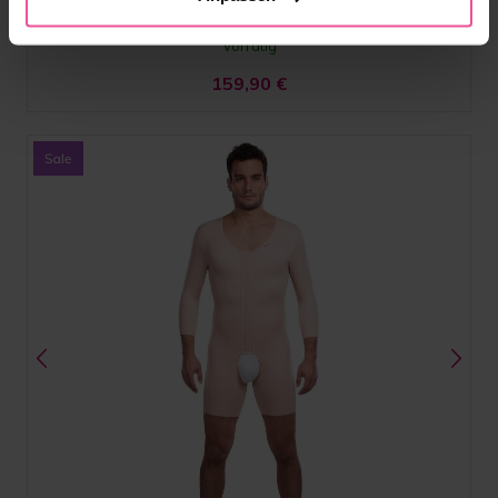
Vorrätig
159,90
€