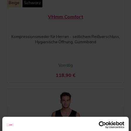
Beige
Schwarz
VHmm Comfort
Kompressionsmieder für Herren - seitlichem Reißverschluss,
Hygienische Öffnung, Gummiband
Vorrätig
118,90
€