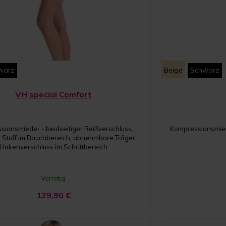
warz
Beige
Schwarz
VH special Comfort
ionsmieder - beidseitiger Reißverschluss,
Kompressionsmied
 Stoff im Bauchbereich, abnehmbare Träger,
Hakenverschluss im Schrittbereich
Vorrätig
129,90
€