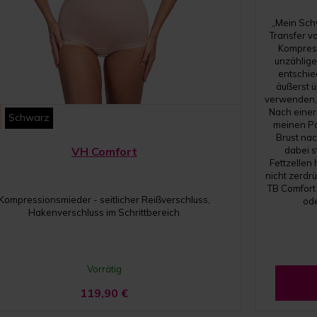
„Mein Sch
Transfer vo
Kompres
unzählige
entschie
äußerst ü
verwenden, s
Nach einer
Schwarz
meinen Pat
Brust nac
VH Comfort
dabei s
Fettzellen
nicht zerdrü
TB Comfort
Kompressionsmieder - seitlicher Reißverschluss,
ode
Hakenverschluss im Schrittbereich
Vorrätig
119,90
€