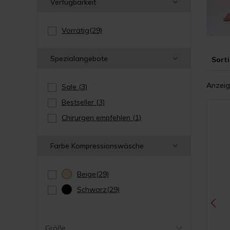
Verfügbarkeit
Vorrätig
(29)
Spezialangebote
Sorti
Anzeig
Sale
(3)
Bestseller
(3)
Chirurgen empfehlen
(1)
Farbe Kompressionswäsche
Beige
(29)
Schwarz
(29)
Größe