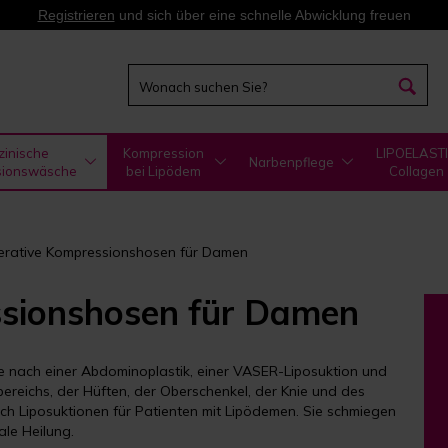
Registrieren
und sich über eine schnelle Abwicklung freuen
zinische
Kompression
LIPOELAST
Narbenpflege
sionswäsche
bei Lipödem
Collagen
erative Kompressionshosen für Damen
ssionshosen für Damen
ie nach einer Abdominoplastik, einer VASER-Liposuktion und
ereichs, der Hüften, der Oberschenkel, der Knie und des
h Liposuktionen für Patienten mit Lipödemen. Sie schmiegen
ale Heilung.