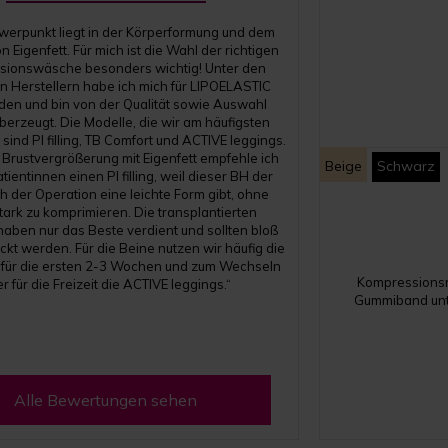
werpunkt liegt in der Körperformung und dem
n Eigenfett. Für mich ist die Wahl der richtigen
sionswäsche besonders wichtig! Unter den
n Herstellern habe ich mich für LIPOELASTIC
den und bin von der Qualität sowie Auswahl
berzeugt. Die Modelle, die wir am häufigsten
ind PI filling, TB Comfort und ACTIVE leggings.
 Brustvergrößerung mit Eigenfett empfehle ich
Beige
Schwarz
ientinnen einen PI filling, weil dieser BH der
h der Operation eine leichte Form gibt, ohne
tark zu komprimieren. Die transplantierten
 haben nur das Beste verdient und sollten bloß
ckt werden. Für die Beine nutzen wir häufig die
 für die ersten 2-3 Wochen und zum Wechseln
Kompressionsmi
r für die Freizeit die ACTIVE leggings.“
Gummiband unt
Alle Bewertungen sehen