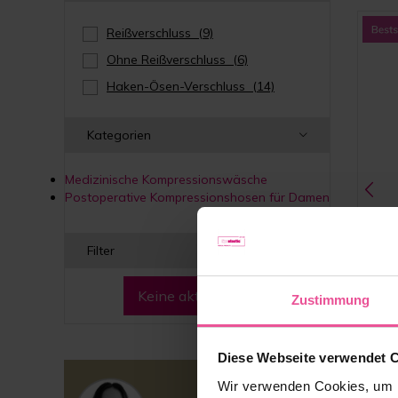
Reißverschluss
(9)
Ohne Reißverschluss
(6)
Haken-Ösen-Verschluss
(14)
Kategorien
Medizinische Kompressionswäsche
Postoperative Kompressionshosen für Damen
Filter
Keine aktiven Filter
Zustimmung
Diese Webseite verwendet 
Beige
Wir verwenden Cookies, um I