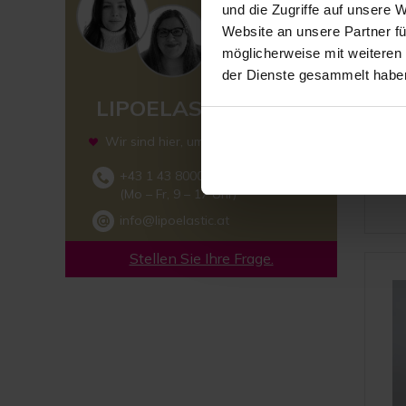
und die Zugriffe auf unsere 
Website an unsere Partner fü
möglicherweise mit weiteren
der Dienste gesammelt habe
K
LIPOELASTIC TEAM
abne
Wir sind hier, um Ihnen zu helfen
+43 1 43 80008
(Mo – Fr, 9 – 17 Uhr)
info@lipoelastic.at
Stellen Sie Ihre Frage.