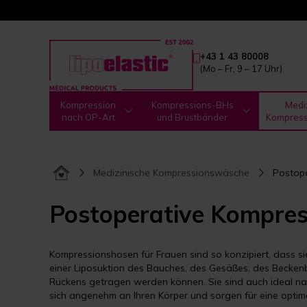
+43 1 43 80008
(Mo – Fr, 9 – 17 Uhr)
Kompression
Kompressions-BHs
Medi
nach OP-Art
und Brustbänder
Kompres
Medizinische Kompressionswäsche
Postop
Postoperative Kompre
Kompressionshosen für Frauen sind so konzipiert, dass s
einer Liposuktion des Bauches, des Gesäßes, des Beckenb
Rückens getragen werden können. Sie sind auch ideal nac
sich angenehm an Ihren Körper und sorgen für eine optim