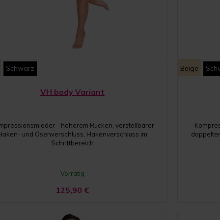
Schwarz
Beige
Sch
VH body Variant
mpressionsmieder - höherem Rücken, verstellbarer
Kompress
Haken- und Ösenverschluss, Hakenverschluss im
doppelter
Schrittbereich
Vorrätig
125,90
€