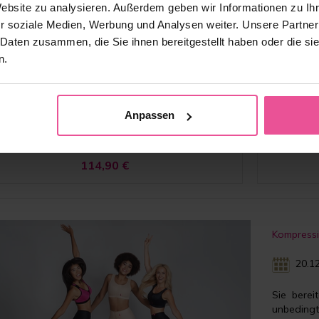
Website zu analysieren. Außerdem geben wir Informationen zu I
VH Variant
r soziale Medien, Werbung und Analysen weiter. Unsere Partner
 Daten zusammen, die Sie ihnen bereitgestellt haben oder die s
n.
ompressionsmieder - Haken- und Ösenverschluss,
Kompres
hmbaren Trägern, Hakenverschluss im Schrittbereich
abnehmbaren
Anpassen
Vorrätig
114,90
€
Kompressi
20.12
Sie berei
unbedingt