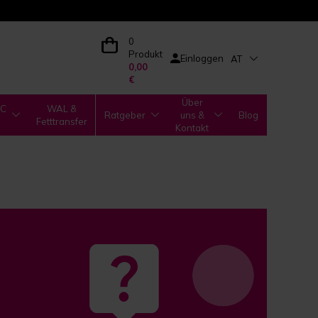
0
Produkt
Einloggen
AT
0,00
€
Über
IC
WAL &
Ratgeber
uns &
Blog
Fetttransfer
Kontakt