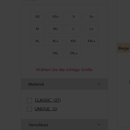
XS
XS+
S
S+
M
M+
L
L+
XL
XL+
XXL
XXL+
Beige
3XL
3XL+
Wählen Sie die richtige Größe.
Material
CLASSIC
(27)
UNIQUE
(1)
Verschluss