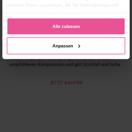
Ihres Genesungsprozesses bei allen sportlichen
weiteren Daten zusammen, die Sie ihnen bereitgestellt
Aktivitäten tragen. Der BH-Schnitt und das Design
haben oder die sie im Rahmen Ihrer Nutzung der Dienste
werden Sie dabei positiv motivieren Sport zu treiben.
gesammelt haben.
Das werden Sie während des Heilungsprozesses
Alle zulassen
herausfinden. Die Implantate sind fest stabilisiert und
der Energieverbrauch sowie die -verbrennung werden
durch die funktionelle Technologie Active Dry
unterstützt, welche die Körperfeuchtigkeit absorbiert
Anpassen
und die Haut frisch hält. Einfacher gesagt, der
PI
unique
erfüllt alle Anforderungen einer von Ärzten
empfohlenen Kompression und gibt Komfort und Siche
JETZT KAUFEN