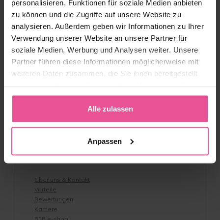
personalisieren, Funktionen für soziale Medien anbieten
zu können und die Zugriffe auf unsere Website zu
Kontakt
analysieren. Außerdem geben wir Informationen zu Ihrer
Showroom
Versand und Zahlung
Verwendung unserer Website an unsere Partner für
AGB
soziale Medien, Werbung und Analysen weiter. Unsere
Rücksendungen
Partner führen diese Informationen möglicherweise mit
Vertrag widerrufen
weiteren Daten zusammen, die Sie ihnen bereitgestellt
Datenschutzbestimmungen
haben oder die sie im Rahmen Ihrer Nutzung der Dienste
Impressum
Rabattcodes & Geschäftsbedingungen
gesammelt haben.
Whistleblowing-Richtlinie
Alle zulassen
Barrierefreiheit
Konformitätserklärung
Produktsicherheit
Anpassen
Über uns
Über uns & Kontakt
Vorteile
Bewertungen
Karriere
B2B e-shop