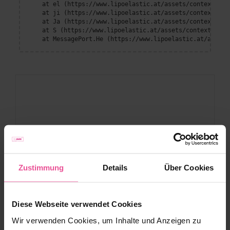
    at el (https://www.lipoelastic.at/assets/context-DEl
    at ji (https://www.lipoelastic.at/assets/context-DEl
    at Ja (https://www.lipoelastic.at/assets/context-DEl
    at S (https://www.lipoelastic.at/assets/context-DEllq
    at MessagePort.He (https://www.lipoelastic.at/assets
Zustimmung
Details
Über Cookies
Diese Webseite verwendet Cookies
Wir verwenden Cookies, um Inhalte und Anzeigen zu
Kundenservice