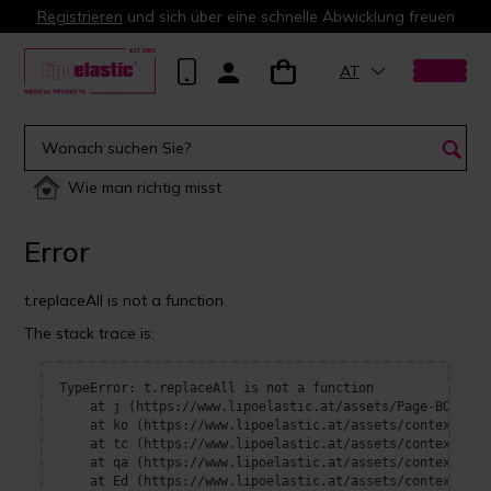
Registrieren
und sich über eine schnelle Abwicklung freuen
AT
Wie man richtig misst
Error
t.replaceAll is not a function
The stack trace is:
TypeError: t.replaceAll is not a function

    at j (https://www.lipoelastic.at/assets/Page-BOrFn-e4
    at ko (https://www.lipoelastic.at/assets/context-DEl
    at tc (https://www.lipoelastic.at/assets/context-DEl
    at qa (https://www.lipoelastic.at/assets/context-DEl
    at Ed (https://www.lipoelastic.at/assets/context-DEl