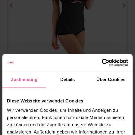
Beige
Schwarz
Zustimmung
Details
Über Cookies
VH unique Variant
Diese Webseite verwendet Cookies
Kompressionsmieder der zweiten Stufe - 3D-
Wir verwenden Cookies, um Inhalte und Anzeigen zu
Massagematerial, seitlicher Haken- und Ösenverschluss,
personalisieren, Funktionen für soziale Medien anbieten
Hakenverschluss im Schrittbereich
zu können und die Zugriffe auf unsere Website zu
analysieren. Außerdem geben wir Informationen zu Ihrer