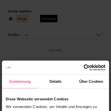
Farbe wählen:
Beige
Schwarz
Größe:
XS
Vorrätig
169,90 €
Zustimmung
Details
Über Cookies
-
+
Zum Warenkorb hinzufügen
Diese Webseite verwendet Cookies
Wir verwenden Cookies, um Inhalte und Anzeigen zu