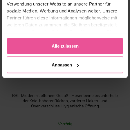
Verwendung unserer Website an unsere Partner für
soziale Medien, Werbung und Analysen weiter. Unsere
Partner führen diese Informationen möglicherweise mit
weiteren Daten zusammen, die Sie ihnen bereitgestellt
haben oder die sie im Rahmen Ihrer Nutzung der Dienste
gesammelt haben.
Alle zulassen
Beige
Schwarz
Anpassen
VD body BBO Variant
BBL-Mieder mit offenem Gesäß - Hosenbeine bis unterhalb
der Knie, höherer Rücken, vorderer Haken- und
Ösenverschluss, Hygienische Öffnung
Vorrätig