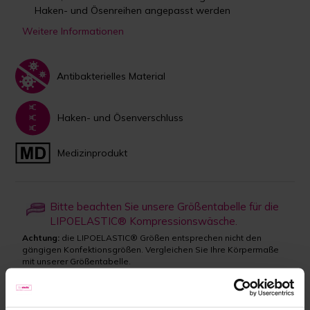
Haken- und Ösenreihen angepasst werden
Weitere Informationen
Antibakterielles Material
Haken- und Ösenverschluss
Medizinprodukt
Bitte beachten Sie unsere Größentabelle für die
LIPOELASTIC® Kompressionswäsche.
Achtung:
die LIPOELASTIC® Größen entsprechen nicht den
gängigen Konfektionsgrößen. Vergleichen Sie Ihre Körpermaße
mit unserer Größentabelle.
Farbe wählen: