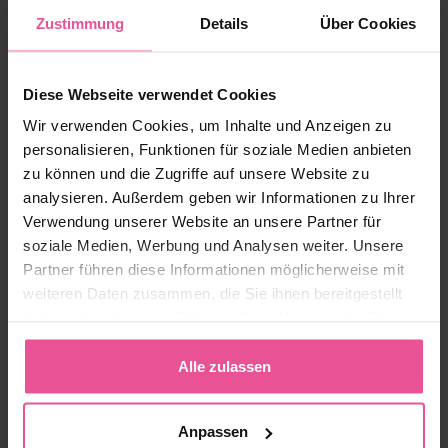
Beige
Schwarz
Zustimmung
Details
Über Cookies
Größe:
XS
Diese Webseite verwendet Cookies
Wir verwenden Cookies, um Inhalte und Anzeigen zu
Vorrätig
personalisieren, Funktionen für soziale Medien anbieten
zu können und die Zugriffe auf unsere Website zu
analysieren. Außerdem geben wir Informationen zu Ihrer
179,90 €
Verwendung unserer Website an unsere Partner für
soziale Medien, Werbung und Analysen weiter. Unsere
Partner führen diese Informationen möglicherweise mit
-
+
Zum Warenkorb hinzufügen
weiteren Daten zusammen, die Sie ihnen bereitgestellt
haben oder die sie im Rahmen Ihrer Nutzung der Dienste
gesammelt haben.
Produkt-ID:
LIPO-VD13V00C
EAN:
8591846916010
Alle zulassen
Hersteller:
LIPOELASTIC
Versandoptionen
Anpassen