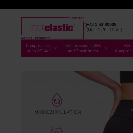
+43 1 43 80008
(Mo – Fr, 9 – 17 Uhr)
Kompression
Kompressions-BHs
Medi
nach OP-Art
und Brustbänder
Kompres