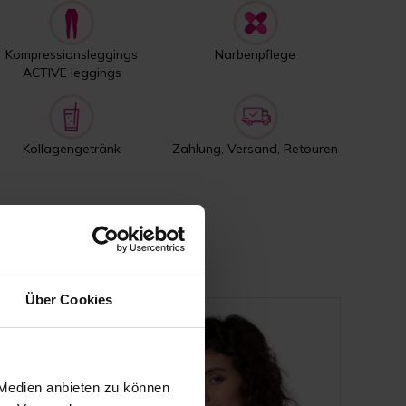
Kompressionsleggings
Narbenpflege
ACTIVE leggings
Kollagengetränk
Zahlung, Versand, Retouren
Über Cookies
 Medien anbieten zu können