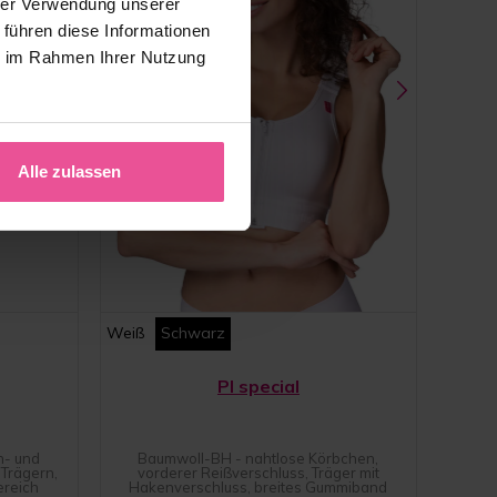
hrer Verwendung unserer
 führen diese Informationen
ie im Rahmen Ihrer Nutzung
Alle zulassen
Weiß
Schwarz
PI special
n- und
Baumwoll-BH - nahtlose Körbchen,
Trägern,
vorderer Reißverschluss, Träger mit
ereich
Hakenverschluss, breites Gummiband