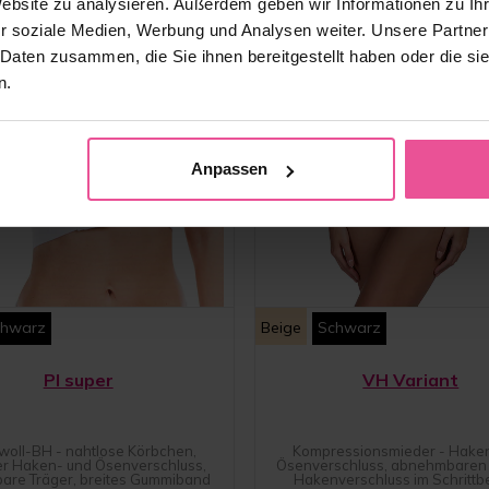
Website zu analysieren. Außerdem geben wir Informationen zu I
r soziale Medien, Werbung und Analysen weiter. Unsere Partner
 Daten zusammen, die Sie ihnen bereitgestellt haben oder die s
n.
Anpassen
chwarz
Beige
Schwarz
PI super
VH Variant
oll-BH - nahtlose Körbchen,
Kompressionsmieder - Hake
er Haken- und Ösenverschluss,
Ösenverschluss, abnehmbaren 
lbare Träger, breites Gummiband
Hakenverschluss im Schrittb