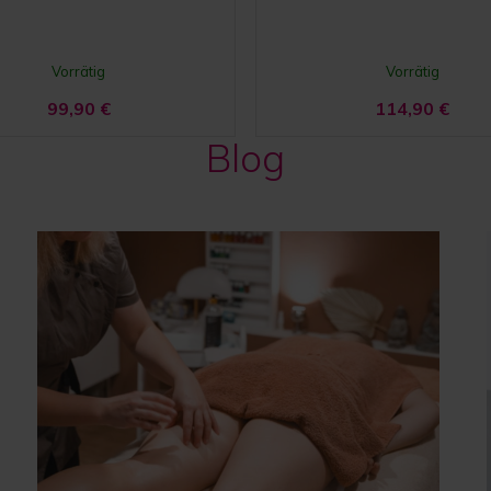
Vorrätig
Vorrätig
99,90
€
114,90
€
Blog