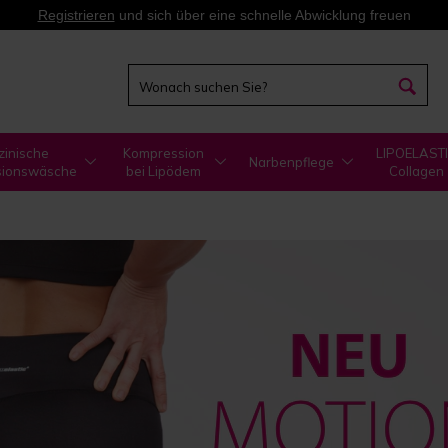
Registrieren
und sich über eine schnelle Abwicklung freuen
zinische
Kompression
LIPOELAST
Narbenpflege
sionswäsche
bei Lipödem
Collagen