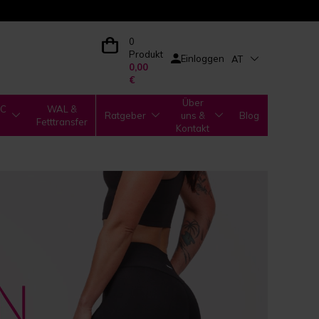
0
Produkt
Einloggen
AT
0,00
€
Über
IC
WAL &
Ratgeber
uns &
Blog
Fetttransfer
Kontakt