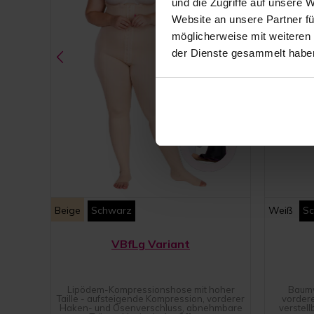
und die Zugriffe auf unsere 
Website an unsere Partner fü
möglicherweise mit weiteren
der Dienste gesammelt habe
Beige
Schwarz
Weiß
S
VBfLg Variant
Lipödem-Kompressionshose mit hoher
Baumw
Taille - aufsteigende Kompression, vorderer
vorder
Haken- und Ösenverschluss, abnehmbare
verstel