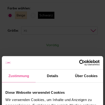
Farbe wählen:
Beige
Schwarz
Größe:
XS
Vorrätig
157,90 €
Zustimmung
Details
Über Cookies
-
+
Zum Warenkorb hinzufügen
Diese Webseite verwendet Cookies
Wir verwenden Cookies, um Inhalte und Anzeigen zu