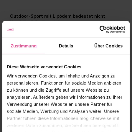
Outdoor-Sport mit Lipödem bedeutet nicht
Verzicht
. Es bedeutet
Anpassung
,
Selbstwahrnehmung
und das
Finden eigener
Wege
. Es bedeutet,
Verantwortung für sich selbst
zu übernehmen
, den eigenen Rhythmus zu erkennen
Zustimmung
Details
Über Cookies
und anzunehmen. Und es bedeutet, die Schönheit der
Natur und das Zusammensein mit Menschen zu
genießen – mit allen Höhen und Tiefen.“
Diese Webseite verwendet Cookies
Wir verwenden Cookies, um Inhalte und Anzeigen zu
Möchten Sie mehr echte Erfahrungsberichte von
personalisieren, Funktionen für soziale Medien anbieten
anderen Betroffenen lesen? Lesen Sie unsere
Blogartikel zur Geschichte unserer Lipödem Heldinnen
zu können und die Zugriffe auf unsere Website zu
Lyn
und
Jule
.
analysieren. Außerdem geben wir Informationen zu Ihrer
Verwendung unserer Website an unsere Partner für
soziale Medien, Werbung und Analysen weiter. Unsere
Partner führen diese Informationen möglicherweise mit
„Klara, gibt es etwas, dass du zum
weiteren Daten zusammen, die Sie ihnen bereitgestellt
Abschluss noch sagen möchtest?“