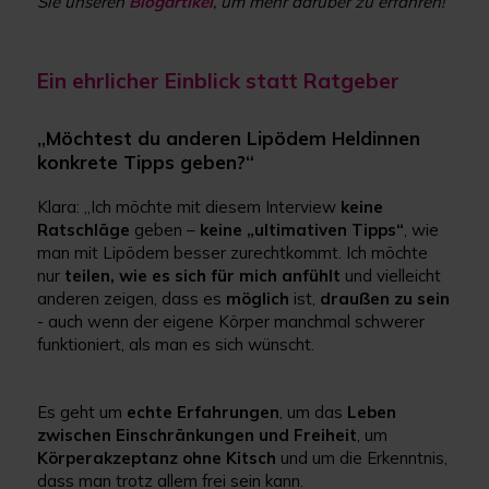
Sie unseren
Blogartikel
, um mehr darüber zu erfahren!
Ein ehrlicher Einblick statt Ratgeber
„Möchtest du anderen Lipödem Heldinnen
konkrete Tipps geben?“
Klara: „Ich möchte mit diesem Interview
keine
Ratschläge
geben –
keine „ultimativen Tipps“
, wie
man mit Lipödem besser zurechtkommt. Ich möchte
nur
teilen, wie es sich für mich anfühlt
und vielleicht
anderen zeigen, dass es
möglich
ist,
draußen zu sein
- auch wenn der eigene Körper manchmal schwerer
funktioniert, als man es sich wünscht.
Es geht um
echte Erfahrungen
, um das
Leben
zwischen Einschränkungen und Freiheit
, um
Körperakzeptanz ohne Kitsch
und um die Erkenntnis,
dass man trotz allem frei sein kann.