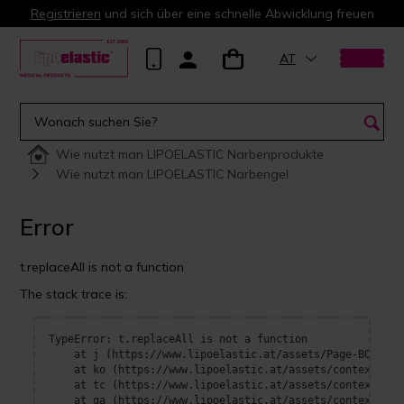
Registrieren
und sich über eine schnelle Abwicklung freuen
AT
Wie nutzt man LIPOELASTIC Narbenprodukte
Wie nutzt man LIPOELASTIC Narbengel
Error
t.replaceAll is not a function
The stack trace is:
TypeError: t.replaceAll is not a function

    at j (https://www.lipoelastic.at/assets/Page-BOrFn-e4
    at ko (https://www.lipoelastic.at/assets/context-DEl
    at tc (https://www.lipoelastic.at/assets/context-DEl
    at qa (https://www.lipoelastic.at/assets/context-DEl