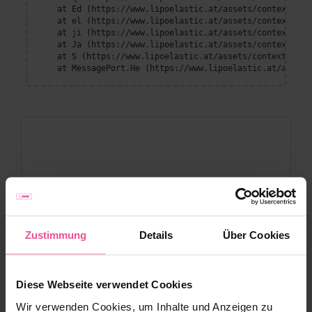
    at Ed (https://www.lipoelastic.at/assets/context-DEl
    at el (https://www.lipoelastic.at/assets/context-DEl
    at ji (https://www.lipoelastic.at/assets/context-DEl
    at Ja (https://www.lipoelastic.at/assets/context-DEl
    at S (https://www.lipoelastic.at/assets/context-DEllq
    at MessagePort.He (https://www.lipoelastic.at/assets
Zustimmung
Details
Über Cookies
Diese Webseite verwendet Cookies
Wir verwenden Cookies, um Inhalte und Anzeigen zu