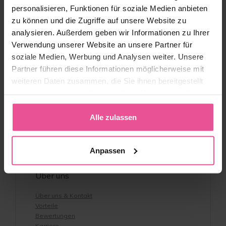
Kundenservice
personalisieren, Funktionen für soziale Medien anbieten
zu können und die Zugriffe auf unsere Website zu
Kontakt
analysieren. Außerdem geben wir Informationen zu Ihrer
Showroom
Verwendung unserer Website an unsere Partner für
Versand und Zahlung
soziale Medien, Werbung und Analysen weiter. Unsere
AGB
Partner führen diese Informationen möglicherweise mit
Rücksendungen
Vertrag widerrufen
weiteren Daten zusammen, die Sie ihnen bereitgestellt
Datenschutzbestimmungen
haben oder die sie im Rahmen Ihrer Nutzung der Dienste
Impressum
gesammelt haben.
Rabattcodes & Geschäftsbedingungen
Alle zulassen
Whistleblowing-Richtlinie
Barrierefreiheit
Konformitätserklärung
Produktsicherheit
Anpassen
Über uns
Über uns & Kontakt
Vorteile
Bewertungen
Karriere