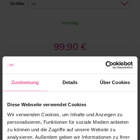
Größe:
XS
Vorrätig
99,90 €
-
+
Zum Warenkorb hinzufügen
Zustimmung
Details
Über Cookies
Diese Webseite verwendet Cookies
Wir verwenden Cookies, um Inhalte und Anzeigen zu
personalisieren, Funktionen für soziale Medien anbieten
zu können und die Zugriffe auf unsere Website zu
’Mein Schwerpunkt liegt in der Körperformung
analysieren. Außerdem geben wir Informationen zu Ihrer