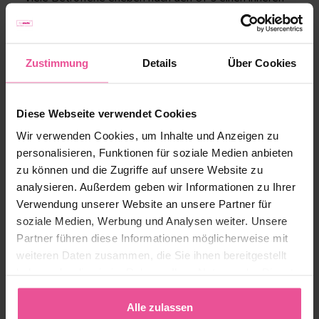
Konflikt: Einerseits Hoffnung, andererseits
Erschöpfung, Zweifel oder Gereiztheit. Das ist
verständlich. Ihr Körper hat eine große Belastung
hinter sich, der Alltag ist vorübergehend anders und Ihr
Zustimmung
Details
Über Cookies
Nervensystem verarbeitet die Veränderung.
Sie dürfen sich Zeit geben, ohne das Ziel aus den
Augen zu verlieren: Heilung ist kein geradliniger Weg.
Diese Webseite verwendet Cookies
Wir verwenden Cookies, um Inhalte und Anzeigen zu
Umgang mit Kommentaren und
personalisieren, Funktionen für soziale Medien anbieten
Erwartungen
zu können und die Zugriffe auf unsere Website zu
analysieren. Außerdem geben wir Informationen zu Ihrer
Manchmal kommen Fragen aus dem Umfeld: „Siehst
Verwendung unserer Website an unsere Partner für
du schon einen Unterschied?“ oder „Bist du jetzt
fertig?“
soziale Medien, Werbung und Analysen weiter. Unsere
Solche Sätze können Druck erzeugen. Sie müssen nicht
Partner führen diese Informationen möglicherweise mit
alles erklären.
weiteren Daten zusammen, die Sie ihnen bereitgestellt
haben oder die sie im Rahmen Ihrer Nutzung der Dienste
Hilfreiche Standardantworten:
gesammelt haben.
„Ich bin noch in der Heilungsphase, das dauert etwas.“
Alle zulassen
„Ich konzentriere mich gerade auf Erholung und