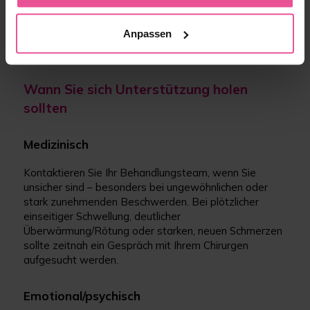
Alltagsschritte.“
„Danke, ich halte das mit meinem behandelnden Arzt im
Anpassen
Blick.“
Wann Sie sich Unterstützung holen
sollten
Medizinisch
Kontaktieren Sie Ihr Behandlungsteam, wenn Sie
unsicher sind – besonders bei ungewöhnlichen oder
stark zunehmenden Beschwerden. Bei plötzlicher
einseitiger Schwellung, deutlicher
Überwärmung/Rötung oder starken, neuen Schmerzen
sollte zeitnah ein Gespräch mit Ihrem Chirurgen
aufgesucht werden.
Emotional/psychisch