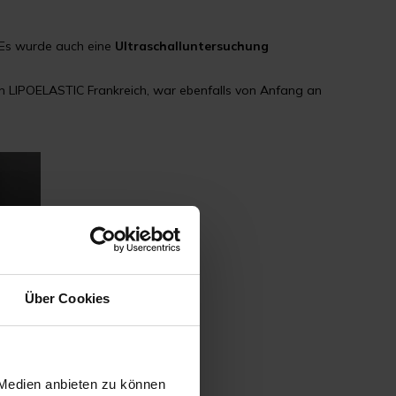
. Es wurde auch eine
Ultraschalluntersuchung
von LIPOELASTIC Frankreich, war ebenfalls von Anfang an
Über Cookies
 Medien anbieten zu können