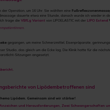
der Operation, um 16 Uhr. Sie wählten eine
Fußreflexzonenmassa
Fußmassage dauerte etwa eine Stunde, danach wurde ich wieder in d
Ich trage die
VBfLg Variant
von LIPOELASTIC mit der
LIPO Extend
empatientinnen.
heke
gegangen, um meine Schmerzmittel, Eisenpräparate, gerinnung
ser Studio, das gleich um die Ecke lag. Die Klinik hatte für die näch
rarotlicht-Sitzungen angesetzt.
sbericht.
ungsberichte von Lipödembetroffenen sind
Thema Lipödem. Gemeinsam sind wir stärker!
he Anzeichen und Herausforderungen, Zwei Schwangerschaften 