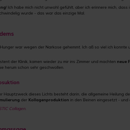
ung
! Ich habe mich nicht unwohl gefühlt, aber ich erinnere mich, dass 
 schwindelig wurde - das war das einzige Mal.
ödems
n Hunger war wegen der Narkose gehemmt. Ich aß so viel ich konnte
istent der Klinik, kamen wieder zu mir ins Zimmer und machten
neue 
nie herum schon sehr geschwollen.
osuktion
er Hauptzweck dieses Lichts besteht darin, die allgemeine Heilung de
imulierung
der
Kollagenproduktion
in den Beinen eingesetzt - und
STIC Collagen.
enmassage