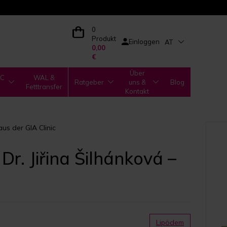
0
Produkt
Einloggen
AT
0,00
€
Über
IC
WAL &
Ratgeber
uns &
Blog
Fetttransfer
Kontakt
aus der GIA Clinic
Dr. Jiřina Šilhánková –
Lipödem