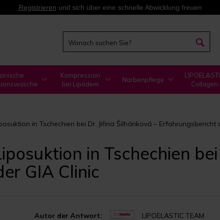
Registrieren
und sich über eine schnelle Abwicklung freuen
zinische
Kompression
LIPOELAST
Narbenpflege
sionswäsche
bei Lipödem
Collagen
posuktion in Tschechien bei Dr. Jiřina Šilhánková – Erfahrungsbericht 
posuktion in Tschechien bei 
er GIA Clinic
Autor der Antwort:
LIPOELASTIC TEAM