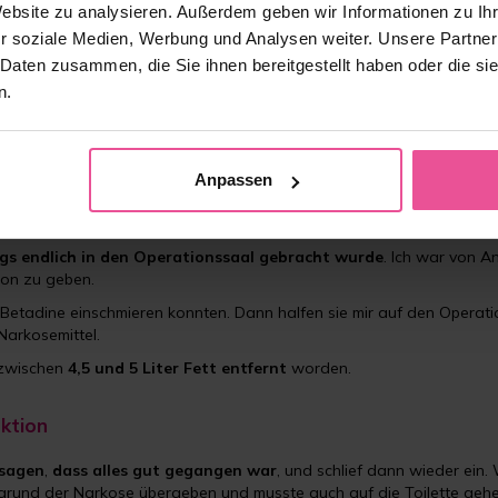
Website zu analysieren. Außerdem geben wir Informationen zu I
r soziale Medien, Werbung und Analysen weiter. Unsere Partner
 Daten zusammen, die Sie ihnen bereitgestellt haben oder die s
n.
Anpassen
ags endlich in den Operationssaal gebracht wurde
. Ich war von A
sion zu geben.
t Betadine einschmieren konnten. Dann halfen sie mir auf den Operati
 Narkosemittel.
 zwischen
4,5 und 5 Liter Fett entfernt
worden.
uktion
 sagen
,
dass
alles gut gegangen
war
, und schlief dann wieder ein
fgrund der Narkose übergeben und musste auch auf die Toilette gehe