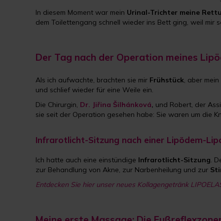
In diesem Moment war mein
Urinal-Trichter
meine Rett
dem Toilettengang schnell wieder ins Bett ging, weil mir
Der Tag nach der Operation meines Lip
Als ich aufwachte, brachten sie mir
Frühstück
, aber mei
und schlief wieder für eine Weile ein.
Die Chirurgin,
Dr. Jiřina Šilhánková
,
und Robert, der Ass
sie seit der Operation gesehen habe: Sie waren um die K
Infrarotlicht-Sitzung nach einer Lipödem-Lip
Ich hatte auch eine einstündige
Infrarotlicht-Sitzung
. D
zur Behandlung von Akne, zur Narbenheilung und zur
St
Entdecken Sie hier unser neues Kollagengetränk LIPOELA
Meine erste Massage: Die Fußreflexzon