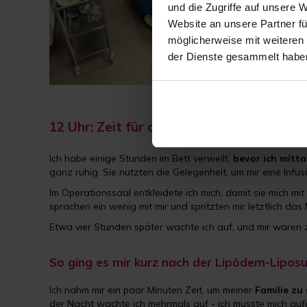
und die Zugriffe auf unsere 
Website an unsere Partner fü
möglicherweise mit weiteren
der Dienste gesammelt habe
12 Uhr: Zeit für die Operation
Ich habe einige Stunden im Bett verweilt,
bevor ich mitt
ganz ruhig. Sie nutzten die Gelegenheit, um mir eine Infu
Im Operationssaal entkleidete ich mich, damit sie mich mi
sprachen ein wenig mit mir und spritzten mir letztlich das
Etwa vier Stunden später wachte ich auf, und mir waren
So ging es mir kurz nach der Lipödem-Lipos
Ich nahm mir ein paar Minuten Zeit, um meiner
Familie zu
der Nacht wachte ich mehrmals auf - ich musste mich au