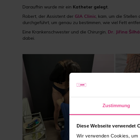
Daraufhin wurde mir ein
Katheter gelegt
.
Robert, der Assistent der
GIA Clinic
, kam, um die Stellen
durchgeführt, um genau zu bestimmen, wie viel Fett entf
Eine Krankenschwester und die Chirurgin,
Dr. Jiřina Šil
dabei.
Zustimmung
Diese Webseite verwendet 
Wir verwenden Cookies, um I