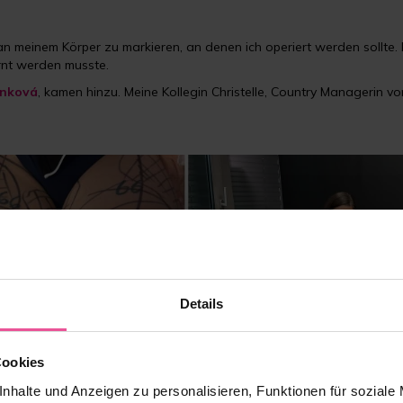
 an meinem Körper zu markieren, an denen ich operiert werden sollte
ernt werden musste.
hánková
, kamen hinzu. Meine Kollegin Christelle, Country Managerin 
Details
Cookies
nhalte und Anzeigen zu personalisieren, Funktionen für soziale