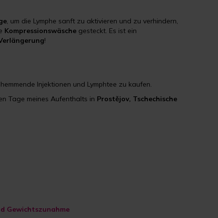
ge
, um die Lymphe sanft zu aktivieren und zu verhindern,
ie
Kompressionswäsche
gesteckt. Es ist ein
Verlängerung
!
shemmende Injektionen und Lymphtee zu kaufen.
sten Tage meines Aufenthalts in
Prostějov, Tschechische
und Gewichtszunahme