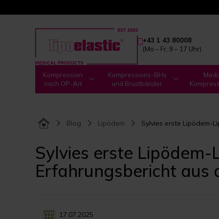
+43 1 43 80008
(Mo – Fr, 9 – 17 Uhr)
Kompression
Kompressions-BHs
Medi
nach OP-Art
und Brustbänder
Kompres
Blog
Lipödem
Sylvies erste Lipödem-Li
Sylvies erste Lipödem-Li
Erfahrungsbericht aus d
17.07.2025