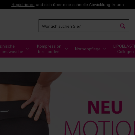
Registrieren
und sich über eine schnelle Abwicklung freuen
zinische
Kompression
LIPOELAST
Narbenpflege
sionswäsche
bei Lipödem
Collagen