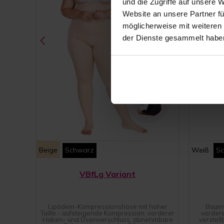
und die Zugriffe auf unsere 
Website an unsere Partner fü
möglicherweise mit weiteren
der Dienste gesammelt habe
Beige
Schwarz
Weiß
S
VBfLg Variant
Lipödem-Kompressionshose mit hoher
Baumw
Taille - aufsteigende Kompression, vorderer
vorder
Haken- und Ösenverschluss, abnehmbare
verstel