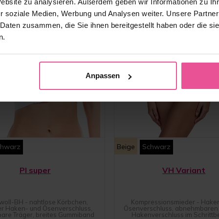
Website zu analysieren. Außerdem geben wir Informationen zu I
r soziale Medien, Werbung und Analysen weiter. Unsere Partner
 Daten zusammen, die Sie ihnen bereitgestellt haben oder die s
n.
Anpassen
chwarz
Beige
Schwarz
PI super
VH Variant
oll-BH - nahtlose Körbchen,
Kompressionsmieder - Hake
er Haken- und Ösenverschluss,
Ösenverschluss, abnehmbaren 
lbare Träger, breites Gummiband
Hakenverschluss im Schrittb