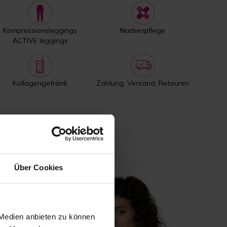
Kompressionsleggings
Narbenpflege
ACTIVE leggings
Kollagengetränk
Zahlung, Versand, Retouren
Über Cookies
 Medien anbieten zu können