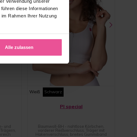
hrer Verwendung unserer
 führen diese Informationen
ie im Rahmen Ihrer Nutzung
Alle zulassen
Weiß
Schwarz
PI special
n- und
Baumwoll-BH - nahtlose Körbchen,
Trägern,
vorderer Reißverschluss, Träger mit
ereich
Hakenverschluss, breites Gummiband