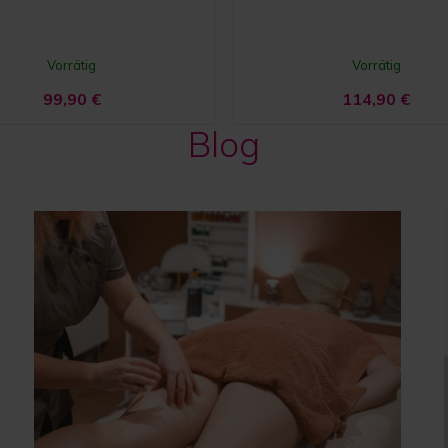
Vorrätig
Vorrätig
99,90
€
114,90
€
Blog