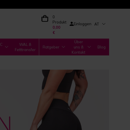
0
Produkt
Einloggen
AT
0,00
€
Über
IC
WAL &
Ratgeber
uns &
Blog
Fetttransfer
Kontakt