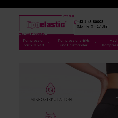
+43 1 43 80008
(Mo – Fr, 9 – 17 Uhr)
Kompression
Kompressions-BHs
Medi
nach OP-Art
und Brustbänder
Kompres