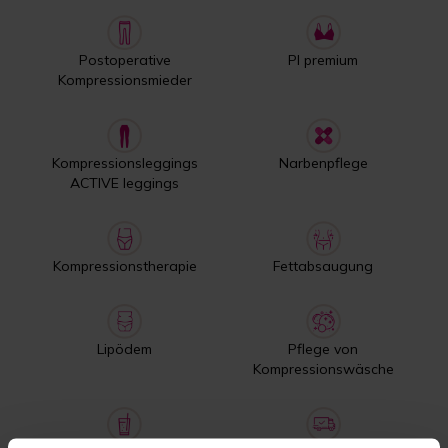
Postoperative
PI premium
Kompressionsmieder
Kompressionsleggings
Narbenpflege
ACTIVE leggings
Kompressionstherapie
Fettabsaugung
Lipödem
Pflege von
Kompressionswäsche