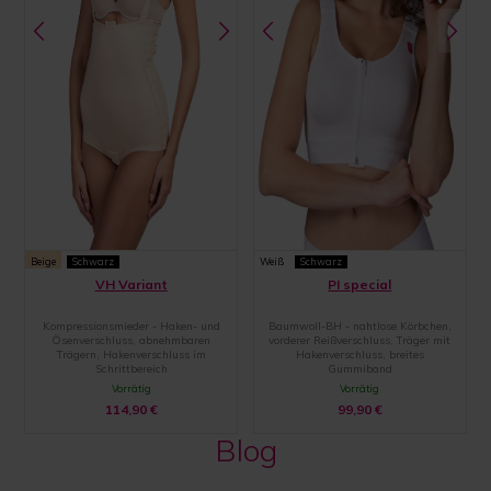
Beige
Schwarz
Weiß
Schwarz
VH Variant
PI special
Kompressionsmieder - Haken- und
Baumwoll-BH - nahtlose Körbchen,
Ösenverschluss, abnehmbaren
vorderer Reißverschluss, Träger mit
Trägern, Hakenverschluss im
Hakenverschluss, breites
Schrittbereich
Gummiband
Vorrätig
Vorrätig
114,90
€
99,90
€
Blog