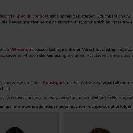
 das
VH Special Comfort
mit doppelt gefüttertem Bauchbereich und 
n die
Bewegungsfreiheit
eingeschränkt ist, da sie sich
leichter an-
sweise
VH Variant
, lassen sich dank
dreier Verschlussreihen
individu
erschiedenen Phasen der Genesung weiterhin Halt bieten, ohne dass 
licherweise zu einem
Bauchgurt
, um bei Aktivitäten
zusätzlichen H
ch ist.
s, da dieses Ihnen raten wird, was für Ihren individuellen Heilungsp
am mit Ihrem behandelnden medizinischen Fachpersonal erfolgen