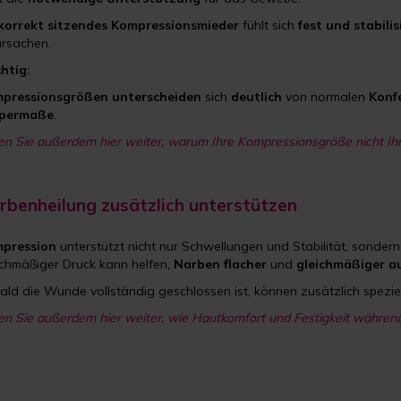
korrekt sitzendes Kompressionsmieder
fühlt sich
fest und stabili
ursachen.
htig:
pressionsgrößen
unterscheiden
sich
deutlich
von normalen
Konf
permaße
.
en Sie außerdem hier weiter, warum Ihre Kompressionsgröße nicht Ihre
rbenheilung zusätzlich unterstützen
pression
unterstützt nicht nur Schwellungen und Stabilität, sonder
ichmäßiger Druck kann helfen,
Narben
flacher
und
gleichmäßiger a
ald die Wunde vollständig geschlossen ist, können zusätzlich spez
en Sie außerdem hier weiter, wie Hautkomfort und Festigkeit währe