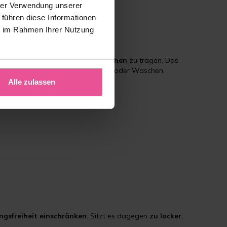
hrer Verwendung unserer
 führen diese Informationen
ie im Rahmen Ihrer Nutzung
er einen Zeitraum
von 6 bis 8 Wochen
zu tragen. Das
bnehmen, beispielsweise zum Duschen oder Waschen.
Alle zulassen
gsfreiheit
einschränken
. Sitzt es dagegen
zu locker
,