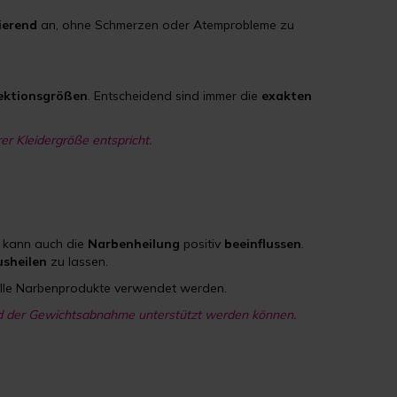
sierend
an, ohne Schmerzen oder Atemprobleme zu
ektionsgrößen
. Entscheidend sind immer die
exakten
r Kleidergröße entspricht.
n kann auch die
Narbenheilung
positiv
beeinflussen
.
usheilen
zu lassen.
ielle Narbenprodukte verwendet werden.
nd der Gewichtsabnahme unterstützt werden können.