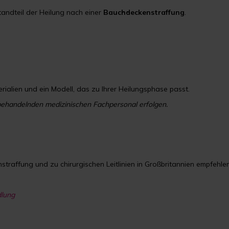
tandteil der Heilung nach einer
Bauchdeckenstraffung
.
ialien und ein Modell, das zu Ihrer Heilungsphase passt.
behandelnden medizinischen Fachpersonal erfolgen.
traffung und zu chirurgischen Leitlinien in Großbritannien empfehlen
dlung