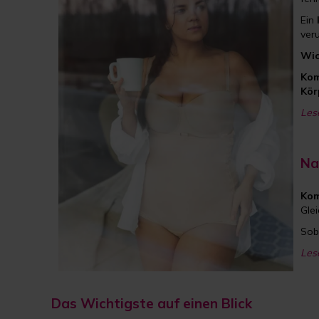
Ein
ver
Wic
Kom
Kör
Les
Na
Kom
Gle
Sob
Les
Das Wichtigste auf einen Blick