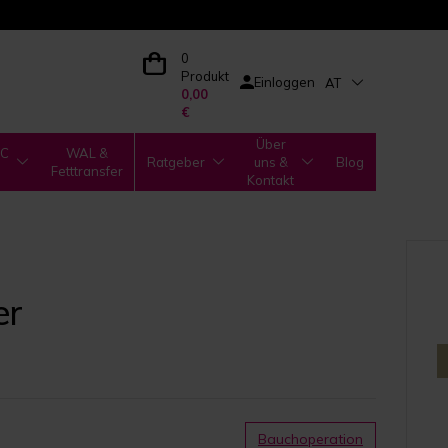
0
Produkt
Einloggen
AT
0,00
€
Über
IC
WAL &
Ratgeber
uns &
Blog
Fetttransfer
Kontakt
er
Bauchoperation