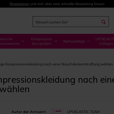
Registrieren
und sich über eine schnelle Abwicklung freuen
zinische
Kompression
LIPOELAST
Narbenpflege
sionswäsche
bei Lipödem
Collagen
htige Kompressionskleidung nach einer Bauchdeckenstraffung wählen
mpressionskleidung nach ein
 wählen
Autor der Antwort:
LIPOELASTIC TEAM