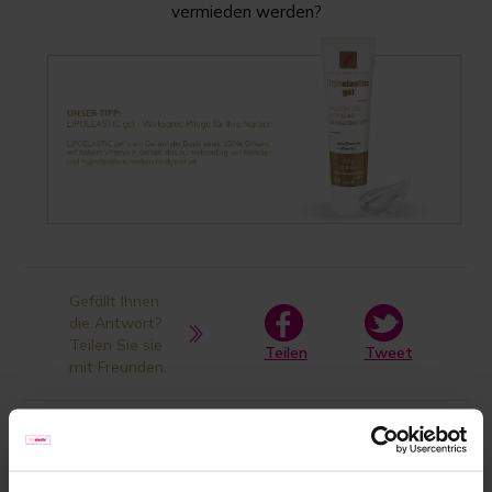
vermieden werden?
Gefällt Ihnen
die Antwort?
Teilen Sie sie
Teilen
Tweet
mit Freunden.
Produkt in der Antwort