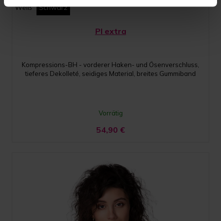
Weiß
Schwarz
PI extra
Kompressions-BH - vorderer Haken- und Ösenverschluss,
tieferes Dekolleté, seidiges Material, breites Gummiband
Vorrätig
54,90
€