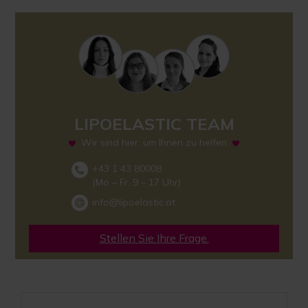
LIPOELASTIC TEAM
Wir sind hier, um Ihnen zu helfen
+43 1 43 80008
(Mo – Fr, 9 – 17 Uhr)
info@lipoelastic.at
Stellen Sie Ihre Frage.