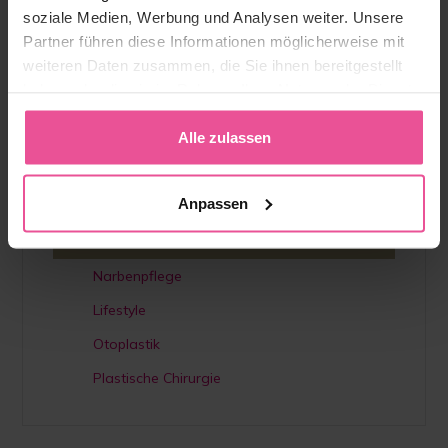
soziale Medien, Werbung und Analysen weiter. Unsere
Hilfekategorie
Partner führen diese Informationen möglicherweise mit
weiteren Daten zusammen, die Sie ihnen bereitgestellt
Augmentationen
haben oder die sie im Rahmen Ihrer Nutzung der Dienste
Bauchoperation
gesammelt haben.
Alle zulassen
Brustverkleinerung
Fettabsaugung
Anpassen
Lipödem
Interessant
Narbenpflege
Lifestyle
Otoplastik
Plastische Chirurgie