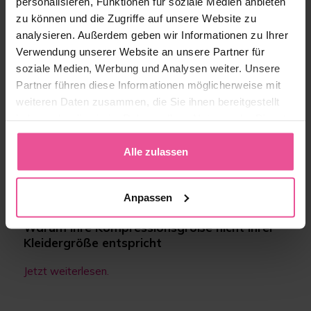
personalisieren, Funktionen für soziale Medien anbieten
Unterstützung passt zu Ihrem Körper?
zu können und die Zugriffe auf unsere Website zu
Jetzt weiterlesen.
analysieren. Außerdem geben wir Informationen zu Ihrer
Verwendung unserer Website an unsere Partner für
Leggings mit Massageeffekt – Der neue
soziale Medien, Werbung und Analysen weiter. Unsere
Trend für leichte Beine
Partner führen diese Informationen möglicherweise mit
weiteren Daten zusammen, die Sie ihnen bereitgestellt
Jetzt weiterlesen.
haben oder die sie im Rahmen Ihrer Nutzung der Dienste
gesammelt haben.
Lymphsystem verstehen: Tipps für bessere
Alle zulassen
Zirkulation & leichte Beine
Jetzt weiterlesen.
Anpassen
Warum Ihre Kompressionsgröße nicht Ihrer
Kleidergröße entspricht
Jetzt weiterlesen.