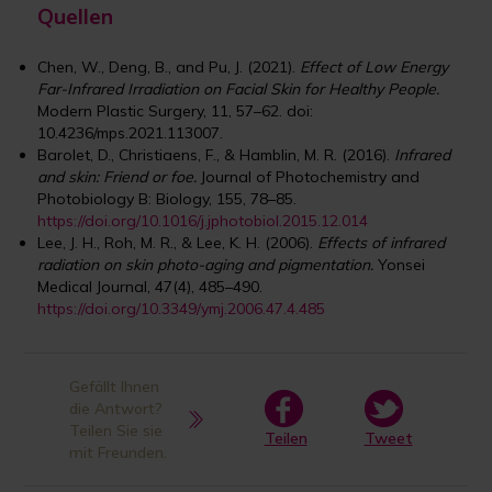
Quellen
Chen, W., Deng, B., and Pu, J. (2021).
Effect of Low Energy
Far-Infrared Irradiation on Facial Skin for Healthy People.
Modern Plastic Surgery, 11, 57–62. doi:
10.4236/mps.2021.113007.
Barolet, D., Christiaens, F., & Hamblin, M. R. (2016).
Infrared
and skin: Friend or foe.
Journal of Photochemistry and
Photobiology B: Biology, 155, 78–85.
https://doi.org/10.1016/j.jphotobiol.2015.12.014
Lee, J. H., Roh, M. R., & Lee, K. H. (2006).
Effects of infrared
radiation on skin photo-aging and pigmentation.
Yonsei
Medical Journal, 47(4), 485–490.
https://doi.org/10.3349/ymj.2006.47.4.485
Gefällt Ihnen
die Antwort?
Teilen Sie sie
Teilen
Tweet
mit Freunden.