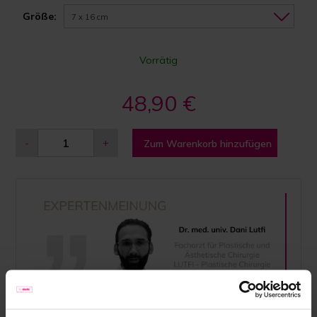
Größe:
7 x 16 cm
Vorrätig
48,90 €
-
+
Zum Warenkorb hinzufügen
’Mein Schwerpunkt liegt in der Körperformung