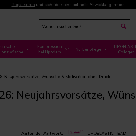
Registrieren
und sich über eine schnelle Abwicklung freuen
zinische
Kompression
LIPOELAST
Narbenpflege
sionswäsche
bei Lipödem
Collagen
26: Neujahrsvorsätze, Wünsche & Motivation ohne Druck
026: Neujahrsvorsätze, Wüns
Autor der Antwort:
LIPOELASTIC TEAM