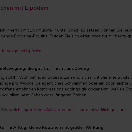
nschen mit Lipödem
 sich innerlich mit „Ich müsste…“ unter Druck zu setzen, können Sie b
ende Eincreme-Routine. Fragen Sie sich öfter: Was tut mir heute gut
stfürsorge bei Lipödem.
te Bewegung, die gut tut – nicht aus Zwang
 soll Ihr Wohlbefinden unterstützen und sich nicht wie eine Strafe an
gänge pro Woche, gelegentliches Schwimmen oder ein paar leichte 
troffene empfinden Kompressionsleggings als angenehm, weil sie Sta
 vor allem beim Gehen oder längeren Stehen.
 Sie,
welche sportlichen Aktivitäten beim Lipödem wirklich gut tun
.
ktur im Alltag: kleine Routinen mit großer Wirkung