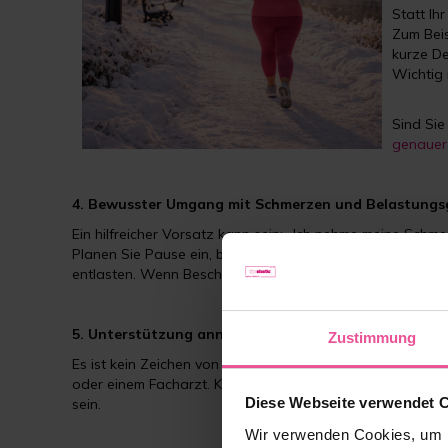
Statt Ih
Zum Bei
kurze D
Wichtig i
Sind Si
genauer 
4. Bewusster Umgang mit Schmerzen und Belastungs
Ein hilfreicher Vorsatz kann sein: „Ich nehme meine Schme
Planen Sie Pause ein, bevor es zu viel wird - und akzep
entlasten. Wenn Beschwerden zunehmen, ist das ein Signal
5. Unterstützung annehmen – Sie müssen das nicht al
Zustimmung
Es ist kein Zeichen von Schwäche, Hilfe anzunehmen. Viell
oder einem Facharzt. Kompressionskleidung – etwa Kompr
Diese Webseite verwendet 
sein.
Wir verwenden Cookies, um I