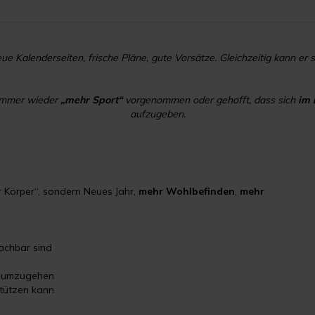
eue Kalenderseiten, frische Pläne, gute Vorsätze. Gleichzeitig kann er 
 immer wieder
„mehr Sport“
vorgenommen oder gehofft, dass sich
im 
aufzugeben.
er Körper“, sondern Neues Jahr,
mehr Wohlbefinden
,
mehr
machbar sind
ll umzugehen
stützen kann