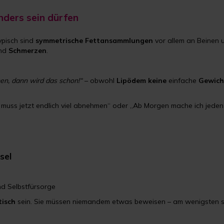
ders sein dürfen
Typisch sind
symmetrische
Fettansammlungen
vor allem an Beinen 
nd
Schmerzen
.
n, dann wird das schon!“
– obwohl
Lipödem keine
einfache
Gewich
 muss jetzt endlich viel abnehmen“ oder „Ab Morgen mache ich jeden 
sel
nd Selbstfürsorge
isch
sein. Sie müssen niemandem etwas beweisen – am wenigsten si