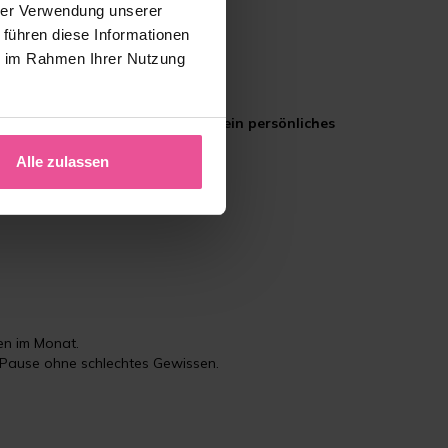
hrer Verwendung unserer
 führen diese Informationen
ie im Rahmen Ihrer Nutzung
onale Tiefs dazukommen. Das ist
kein persönliches
Alle zulassen
ten im Monat.
e Pause ohne schlechtes Gewissen.