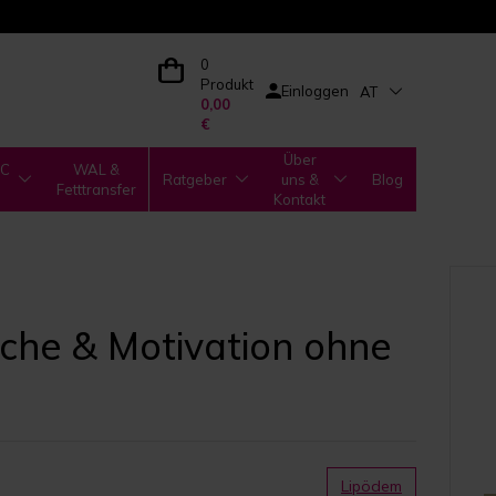
0
Produkt
Einloggen
AT
0,00
€
Über
IC
WAL &
Ratgeber
uns &
Blog
Fetttransfer
Kontakt
che & Motivation ohne
Lipödem