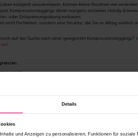
r Leben komplett umzukrempeln, können kleine Routinen viel verändern
spiel: Kompressionsleggings direkt morgens anziehen, Handy-Erinn
ehn- oder Entspannungsübung einbauen.
st nicht Perfektion, sondern eine Struktur, die Sie im Alltag wirklich u
e noch auf der Suche nach einer geeigneten Kompressionsleggings?
vor!
grenzen
rzen ernst.“
tieren Sie, dass nicht jeder Tag gleich ist. Nach anstrengenden Pha
, ärztlichen Rat einzuholen, nicht „noch mehr durchzuhalten“.
lein schaffen
Details
eicht passt für Sie eine Selbsthilfegruppe, ein Austausch in seriösen
essionsleggings für den Alltag oder postoperative Kompressionswäsc
Cookies
nhalte und Anzeigen zu personalisieren, Funktionen für soziale