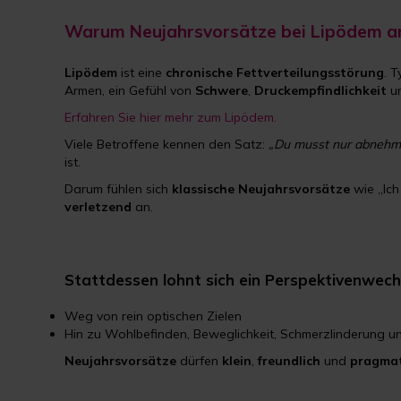
Warum Neujahrsvorsätze bei Lipödem an
Lipödem
ist eine
chronische Fettverteilungsstörung
. 
Armen, ein Gefühl von
Schwere
,
Druckempfindlichkeit
u
Erfahren Sie hier mehr zum Lipödem.
Viele Betroffene kennen den Satz:
„Du musst nur abnehme
ist.
Darum fühlen sich
klassische Neujahrsvorsätze
wie „Ich
verletzend
an.
Stattdessen lohnt sich ein Perspektivenwech
Weg von rein optischen Zielen
Hin zu Wohlbefinden, Beweglichkeit, Schmerzlinderung u
Neujahrsvorsätze
dürfen
klein
,
freundlich
und
pragmat