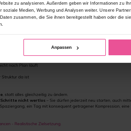
möglichkeiten beim Lipödem.
Website zu analysieren. Außerdem geben wir Informationen zu I
r soziale Medien, Werbung und Analysen weiter. Unsere Partner
 Daten zusammen, die Sie ihnen bereitgestellt haben oder die s
evoll mit sich selbst bleiben
n.
ins Wanken – besonders, wenn Schmerzen, Erschöpfung oder emoti
Anpassen
nicht nach Plan läuft
n
Struktur da ist
ze
, statt alles gleichzeitig zu ändern.
Schritte nicht wertlos
– Sie dürfen jederzeit neu starten, auch mit
er Spaziergang, ein Tag mit konsequent getragener Kompression, ein
ancen - Realistische Zielsetzung.