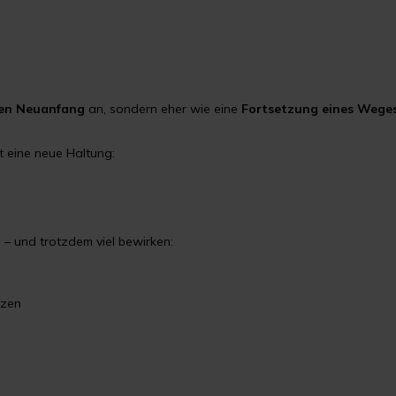
len Neuanfang
an, sondern eher wie eine
Fortsetzung eines Wege
t eine neue Haltung:
– und trotzdem viel bewirken:
nzen