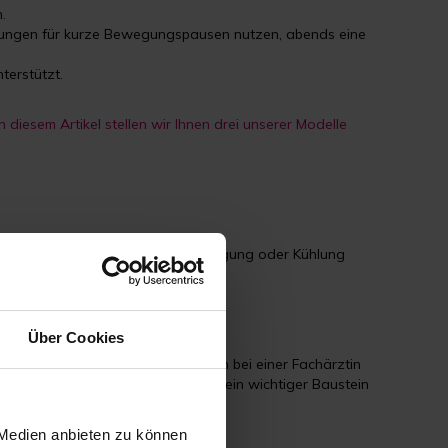
.
erungen für kurze Bewegungspausen nutzen, abends eine
nterstützt.
In diesem Artikel stellen wir Ihnen drei unserer Modelle
sen können Hochlagern, leichte Bewegung oder Kühlung
Über Cookies
 Online-Communities oder ein Termin bei einer Fachärztin
he nach Eingriffen – kann dabei ein wichtiger Baustein
 Medien anbieten zu können