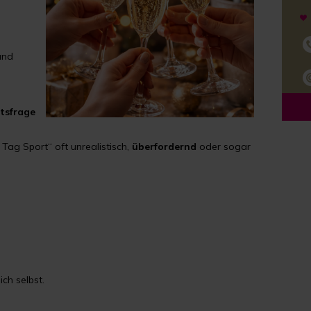
und
tsfrage
Tag Sport“ oft unrealistisch,
überfordernd
oder sogar
ch selbst.