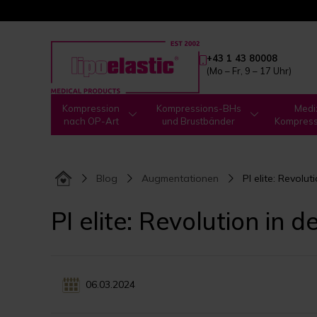
+43 1 43 80008
(Mo – Fr, 9 – 17 Uhr)
Kompression
Kompressions-BHs
Medi
nach OP-Art
und Brustbänder
Kompres
Blog
Augmentationen
PI elite: Revolu
PI elite: Revolution in 
06.03.2024