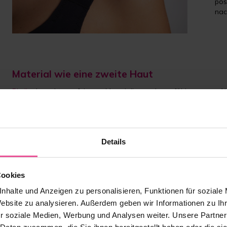
pos
nac
Material wie eine zweite Haut
PI elite
besteht aus feinsten Materialien und sorgfältig ausgewä
feuchtigkeitstransportierende Eigenschaften für ein trockenes
im Griff und pillingresistent, bietet es eine sanfte, aber feste Komp
Zarte pinke Details runden das Bild ab und unterstreichen Ihre E
Kompressions-BH, sondern ein Statement für Raffinesse und Qual
Details
Cookies
nhalte und Anzeigen zu personalisieren, Funktionen für soziale
Website zu analysieren. Außerdem geben wir Informationen zu I
r soziale Medien, Werbung und Analysen weiter. Unsere Partner