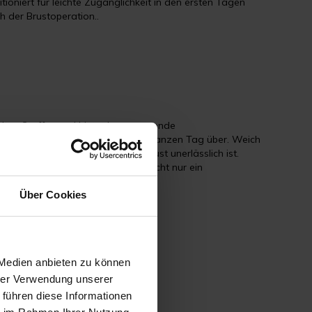
itioniert für leichte Zugänglichkeit in den ersten Tagen
h der Brustoperation..
hlten Stoffen und bietet hervorragende
 und angenehmes Tragegefühl den ganzen Tag über. Weich
ression, die für Eingriffe an der Brust unerlässlich ist.
leganz und Stil -
PI elite
ist damit nicht nur ein
ität.
Über Cookies
 Medien anbieten zu können
hrer Verwendung unserer
 führen diese Informationen