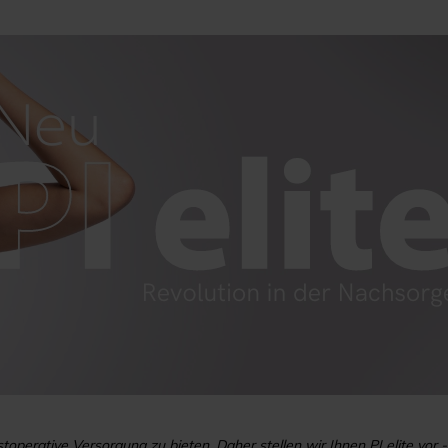
stoperative Versorgung zu bieten. Daher stellen wir Ihnen PI elite v