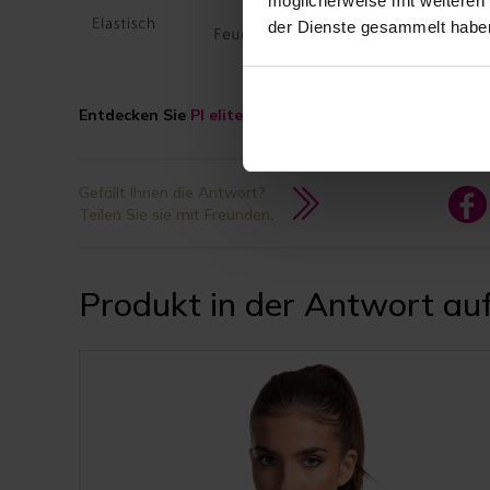
möglicherweise mit weiteren
der Dienste gesammelt habe
Entdecken Sie
PI elite
und heben Sie Ihre postoperativ
Gefällt Ihnen die Antwort?
Teilen Sie sie mit Freunden.
Produkt in der Antwort auf