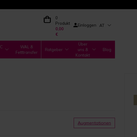
0
Produkt
Einloggen
AT
0,00
€
Über
IC
WAL &
Ratgeber
uns &
Blog
Fetttransfer
Kontakt
Augmentationen