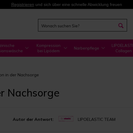
Registrieren
und sich über eine schnelle Abwicklung freuen
zinische
Kompression
LIPOELAST
Narbenpflege
sionswäsche
bei Lipödem
Collagen
tion in der Nachsorge
der Nachsorge
Autor der Antwort:
LIPOELASTIC TEAM