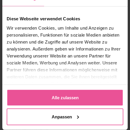
Größe:
3XL
Diese Webseite verwendet Cookies
Vorrätig
Wir verwenden Cookies, um Inhalte und Anzeigen zu
personalisieren, Funktionen für soziale Medien anbieten
zu können und die Zugriffe auf unsere Website zu
82,90 €
analysieren. Außerdem geben wir Informationen zu Ihrer
Verwendung unserer Website an unsere Partner für
-
+
Zum Warenkorb hinzufügen
soziale Medien, Werbung und Analysen weiter. Unsere
Partner führen diese Informationen möglicherweise mit
weiteren Daten zusammen, die Sie ihnen bereitgestellt
Produkt-ID:
LIPO-AS00V07C
haben oder die sie im Rahmen Ihrer Nutzung der Dienste
EAN:
8591846911770
gesammelt haben.
Hersteller:
LIPOELASTIC
Alle zulassen
Versandoptionen
Anpassen
Größentabelle