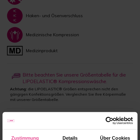
Haken- und Ösenverschluss
Medizinische Kompression
Medizinprodukt
Bitte beachten Sie unsere Größentabelle für die
LIPOELASTIC® Kompressionswäsche.
Achtung:
die LIPOELASTIC® Größen entsprechen nicht den
gängigen Konfektionsgrößen. Vergleichen Sie Ihre Körpermaße
mit unserer Größentabelle.
Farbe wählen:
Schwarz
Zustimmung
Details
Über Cookies