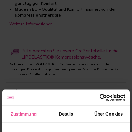
ganztägigen Komfort.
Made in EU
– Qualität und Komfort inspiriert von der
Kompressionstherapie
.
Weitere Informationen
Bitte beachten Sie unsere Größentabelle für die
LIPOELASTIC® Kompressionswäsche.
Achtung:
die LIPOELASTIC® Größen entsprechen nicht den
gängigen Konfektionsgrößen. Vergleichen Sie Ihre Körpermaße
mit unserer Größentabelle.
Farbe wählen:
Beige
Schwarz
Zustimmung
Details
Über Cookies
Größe:
S