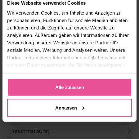
Diese Webseite verwendet Cookies
Vorrätig
Wir verwenden Cookies, um Inhalte und Anzeigen zu
personalisieren, Funktionen für soziale Medien anbieten
44,90 €
zu können und die Zugriffe auf unsere Website zu
analysieren. Außerdem geben wir Informationen zu Ihrer
Verwendung unserer Website an unsere Partner für
-
+
Zum Warenkorb hinzufügen
soziale Medien, Werbung und Analysen weiter. Unsere
Partner führen diese Informationen möglicherweise mit
weiteren Daten zusammen, die Sie ihnen bereitgestellt
Produkt-ID:
LIPO-ED03
haben oder die sie im Rahmen Ihrer Nutzung der Dienste
EAN:
8591846003093
Hersteller:
LIPOELASTIC
gesammelt haben.
Alle zulassen
Versandoptionen
Anpassen
Größentabelle
Beschreibung