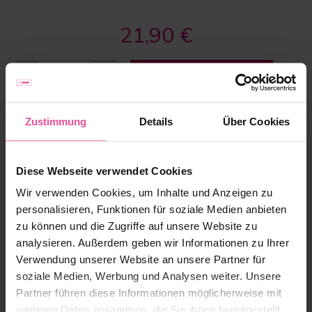
21,90 €
-
+
Zum Warenkorb hinzufügen
Zustimmung
Details
Über Cookies
Diese Webseite verwendet Cookies
Wir verwenden Cookies, um Inhalte und Anzeigen zu
personalisieren, Funktionen für soziale Medien anbieten
zu können und die Zugriffe auf unsere Website zu
"Als Spezialist für Brustoperationen und
analysieren. Außerdem geben wir Informationen zu Ihrer
Körperformung führe ich zahlreiche Eingriffe
Verwendung unserer Website an unsere Partner für
durch und setze dabei ausschließlich auf
Produkte höchster Qualität. In meiner Klinik
soziale Medien, Werbung und Analysen weiter. Unsere
vertraue ich auf die erstklassigen Lösungen von
Partner führen diese Informationen möglicherweise mit
LIPOELASTIC. Besonders der PI ideal
weiteren Daten zusammen, die Sie ihnen bereitgestellt