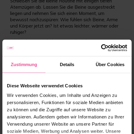
Schließen Sie die kleine Routine mit einigen tiefen
Atemzügen ab. Lassen Sie die Beine ausgestreckt
liegen und nehmen Sie sich einen Moment, um
bewusst nachzuspüren: Wie fühlen sich Beine, Arme
und Körper jetzt an? Ist etwas leichter, wärmer oder
ruhiger?
Dieses kurze Innehalten am Ende gehört genauso zur
Routine wie die Bewegungen selbst und ist ein
wichtiger Teil davon.
Zustimmung
Details
Über Cookies
Kleine Routine, keine Therapie:
Diese Übungsfolge
ersetzt keine medizinische Behandlung und keine
Therapie. Sie kann aber ein wohltuender
Diese Webseite verwendet Cookies
Alltagsbaustein sein – besonders an Tagen, an denen
Wir verwenden Cookies, um Inhalte und Anzeigen zu
mehr nicht möglich ist.
personalisieren, Funktionen für soziale Medien anbieten
zu können und die Zugriffe auf unsere Website zu
analysieren. Außerdem geben wir Informationen zu Ihrer
Worauf sollten Lipödem-Betroffene
Verwendung unserer Website an unsere Partner für
beim Lymphyoga achten?
soziale Medien, Werbung und Analysen weiter. Unsere