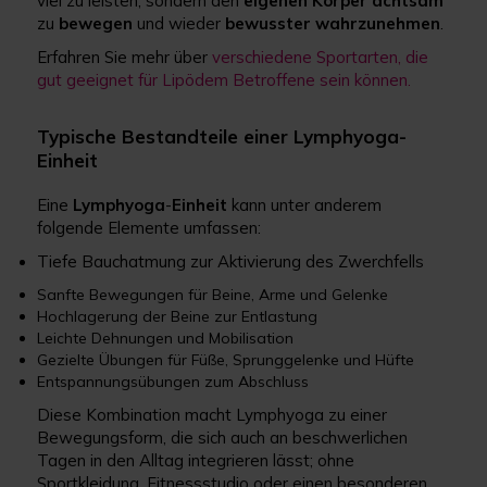
viel zu leisten, sondern den
eigenen
Körper
achtsam
zu
bewegen
und wieder
bewusster
wahrzunehmen
.
Erfahren Sie mehr über
verschiedene Sportarten, die
gut geeignet für Lipödem Betroffene sein können.
Typische Bestandteile einer Lymphyoga-
Einheit
Eine
Lymphyoga
-
Einheit
kann unter anderem
folgende Elemente umfassen:
Tiefe Bauchatmung zur Aktivierung des Zwerchfells
Sanfte Bewegungen für Beine, Arme und Gelenke
Hochlagerung der Beine zur Entlastung
Leichte Dehnungen und Mobilisation
Gezielte Übungen für Füße, Sprunggelenke und Hüfte
Entspannungsübungen zum Abschluss
Diese Kombination macht Lymphyoga zu einer
Bewegungsform, die sich auch an beschwerlichen
Tagen in den Alltag integrieren lässt; ohne
Sportkleidung, Fitnessstudio oder einen besonderen