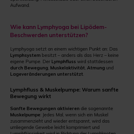
Aufwand.
Wie kann Lymphyoga bei Lipödem-
Beschwerden unterstützen?
Lymphyoga setzt an einem wichtigen Punkt an: Das
Lymphsystem
besitzt – anders als das Herz – keine
eigene Pumpe. Der
Lymphfluss
wird stattdessen
durch
Bewegung
,
Muskelaktivität
,
Atmung
und
Lageveränderungen
unterstützt
.
Lymphfluss & Muskelpumpe: Warum sanfte
Bewegung wirkt
Sanfte
Bewegungen
aktivieren
die sogenannte
Muskelpumpe
: Jedes Mal, wenn sich ein Muskel
zusammenzieht und wieder entspannt, wird das
umliegende Gewebe leicht komprimiert und
Lymphflüssigkeit wird in Richtung der Lymphknoten