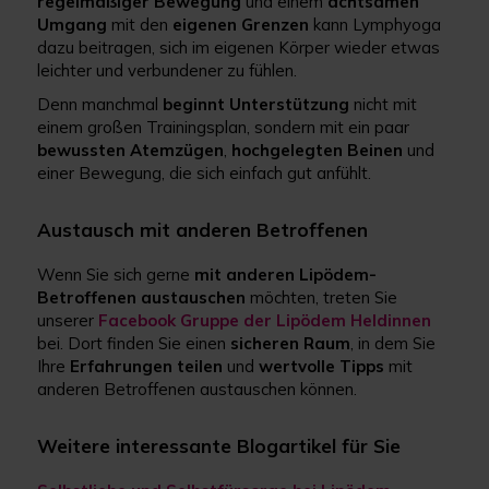
regelmäßiger
Bewegung
und einem
achtsamen
Umgang
mit den
eigenen
Grenzen
kann Lymphyoga
dazu beitragen, sich im eigenen Körper wieder etwas
leichter und verbundener zu fühlen.
Denn manchmal
beginnt Unterstützung
nicht mit
einem großen Trainingsplan, sondern mit ein paar
bewussten
Atemzügen
,
hochgelegten
Beinen
und
einer Bewegung, die sich einfach gut anfühlt.
Austausch mit anderen Betroffenen
Wenn Sie sich gerne
mit anderen Lipödem-
Betroffenen austauschen
möchten, treten Sie
unserer
Facebook Gruppe der Lipödem Heldinnen
bei. Dort finden Sie einen
sicheren Raum
, in dem Sie
Ihre
Erfahrungen
teilen
und
wertvolle Tipps
mit
anderen Betroffenen austauschen können.
Weitere interessante Blogartikel für Sie