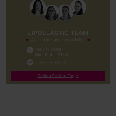
LIPOELASTIC TEAM
Wir sind hier, um Ihnen zu helfen
+43 1 43 80008
(Mo – Fr, 9 – 17 Uhr)
info@lipoelastic.at
Stellen Sie Ihre Frage.